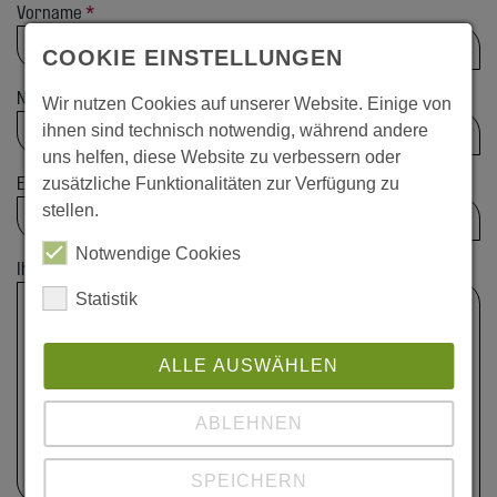
Vorname
*
COOKIE EINSTELLUNGEN
Nachname
*
Wir nutzen Cookies auf unserer Website. Einige von
ihnen sind technisch notwendig, während andere
uns helfen, diese Website zu verbessern oder
E-Mail Adresse
*
zusätzliche Funktionalitäten zur Verfügung zu
stellen.
Notwendige Cookies
Ihre Anfrage
*
Statistik
ALLE AUSWÄHLEN
ABLEHNEN
SPEICHERN