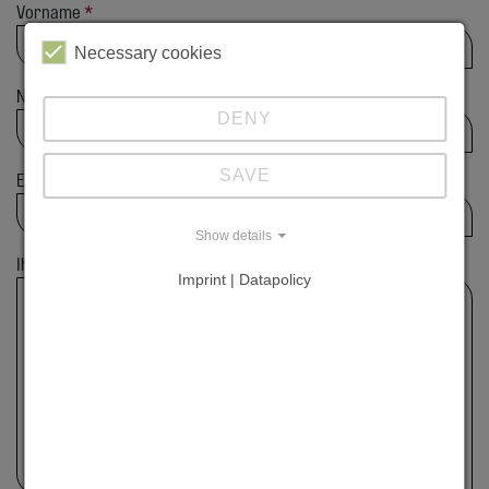
Vorname
*
Necessary cookies
Nachname
*
DENY
SAVE
E-Mail Adresse
*
Show details
Ihre Anfrage
*
Imprint | Datapolicy