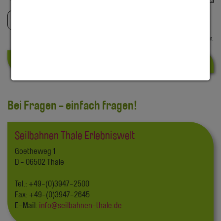
Ich habe die
Datenschutzerklärung
gelesen und
akzeptiert.
*
Angaben mit
*
sind Pflichtangaben.
Absenden
Bei Fragen - einfach fragen!
Seilbahnen Thale Erlebniswelt
Goetheweg 1
D - 06502 Thale
Tel.: +49-(0)3947-2500
Fax: +49-(0)3947-2645
E-Mail:
info
@
seilbahnen-thale
.
de