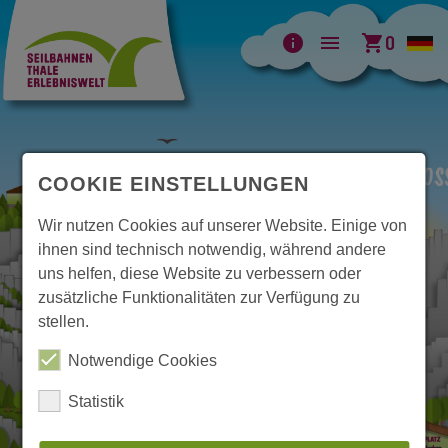
info
menu
shopping_cart
0
COOKIE EINSTELLUNGEN
Herzlich
Willkommen
Wir nutzen Cookies auf unserer Website. Einige von
ihnen sind technisch notwendig, während andere
in
der
Seilbahnen
Thale
uns helfen, diese Website zu verbessern oder
zusätzliche Funktionalitäten zur Verfügung zu
Erlebniswelt
stellen.
Notwendige Cookies
Statistik