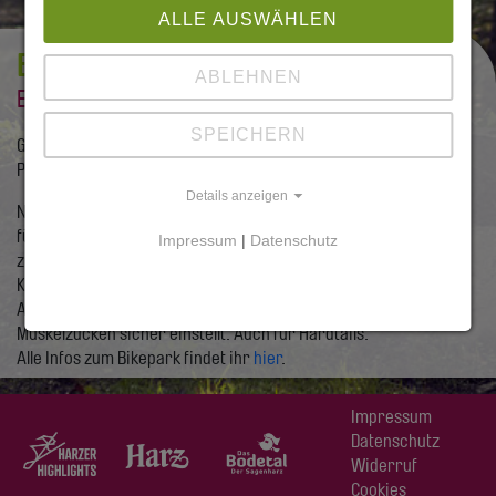
ALLE AUSWÄHLEN
BIKEPARK BODETAL
ABLEHNEN
Entspannt bergauf und schnell bergab
SPEICHERN
Gerne transportieren wir euch mit euren Bikes für unseren
Partner Bikepark Bodetal auf den Berg.
Details anzeigen
Nichts für Hollandräder und Sonntagsfahrer. Schon gar nichts
für Joeys und Larrys. Alles für Downhiller mit High Five: Tables
Impressum
|
Datenschutz
zum Bike-Dancen. Drops ohne Zucker. Kicker für Adrenalin-
Kicks. Doubles für Durchblicker. Sogar ein Harzer Roller ohne
Abgase. Damit der Fully-Flow sich schon beim allerersten
Muskelzucken sicher einstellt. Auch für Hardtails.
Alle Infos zum Bikepark findet ihr
hier
.
Die Sicherheitshinweise findet ihr direkt hier:
https://bikepark-
Impressum
bodetal.de/sicherheitshinweise
Datenschutz
Widerruf
Achtung: Der Transport der Biker mit dem Sesselift endet 15
Cookies
Minuten vor der regulären Schließung des Sessellifts.