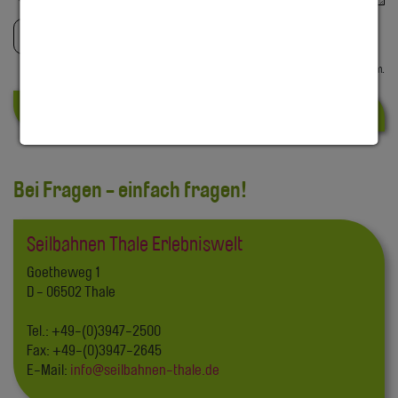
Ich habe die
Datenschutzerklärung
gelesen und
akzeptiert.
*
Angaben mit
*
sind Pflichtangaben.
Absenden
Bei Fragen - einfach fragen!
Seilbahnen Thale Erlebniswelt
Goetheweg 1
D - 06502 Thale
Tel.: +49-(0)3947-2500
Fax: +49-(0)3947-2645
E-Mail:
info
@
seilbahnen-thale
.
de