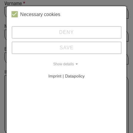
Vorname
*
Necessary cookies
Nachname
*
DENY
SAVE
E-Mail Adresse
*
Show details
Ihre Anfrage
*
Imprint | Datapolicy