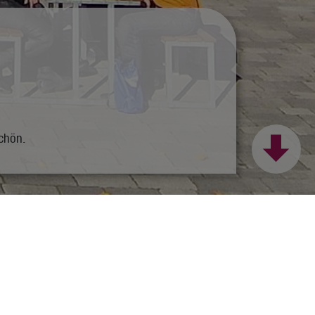
schön.
nloads
nfach fragen!