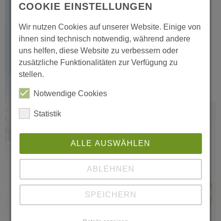
COOKIE EINSTELLUNGEN
Die Seilbahnen Thale bei
MDR um zwei.
Wir nutzen Cookies auf unserer Website. Einige von
ihnen sind technisch notwendig, während andere
play_circle
uns helfen, diese Website zu verbessern oder
zusätzliche Funktionalitäten zur Verfügung zu
stellen.
Notwendige Cookies
Die Seilbahnen Thale Glasfaser.
Statistik
ALLE AUSWÄHLEN
ABLEHNEN
SPEICHERN
play_circle