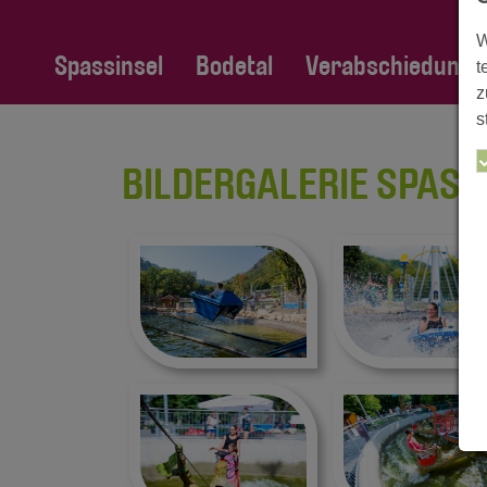
W
Spassinsel
Bodetal
Verabschiedung Fa
t
z
s
BILDERGALERIE SPASSI