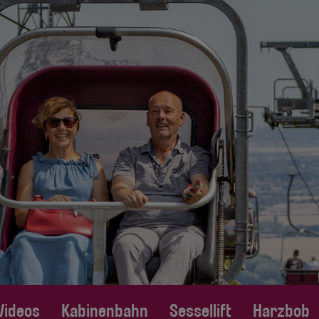
Videos
Kabinenbahn
Sessellift
Harzbob