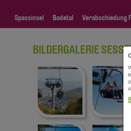
Spassinsel
Bodetal
Verabschiedung Fa
BILDERGALERIE SESSE
W
t
z
s