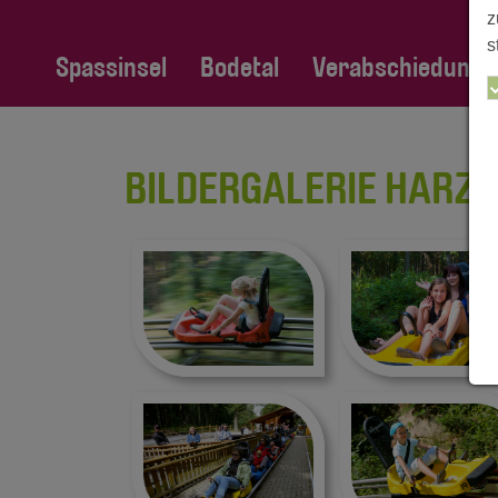
z
s
Spassinsel
Bodetal
Verabschiedung Fa
BILDERGALERIE HARZ