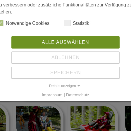
u verbessern oder zusätzliche Funktionalitäten zur Verfügung z
tellen.
milie Tietz
Notwendige Cookies
Statistik
ALLE AUSWÄHLEN
BOB
ABLEHNEN
SPEICHERN
Details anzeigen
Impressum
|
Datenschutz