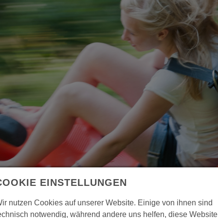
COOKIE EINSTELLUNGEN
ir nutzen Cookies auf unserer Website. Einige von ihnen sind
Videos
Kabinenbahn
Sessellift
Harzbob
echnisch notwendig, während andere uns helfen, diese Website