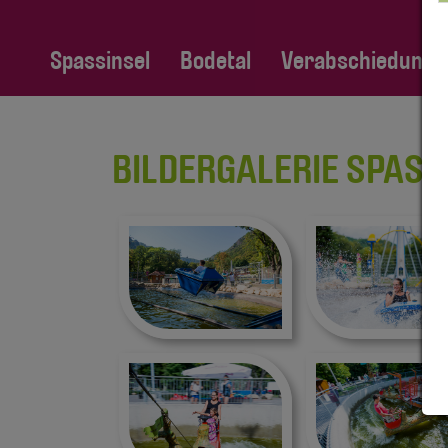
Spassinsel
Bodetal
Verabschiedung Fa
BILDERGALERIE SPASSI