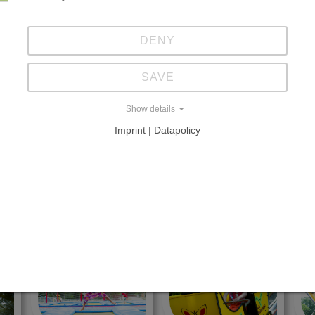
milie Tietz
DENY
SAVE
NSEL
Show details
Imprint | Datapolicy