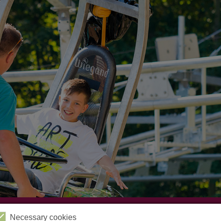
Videos
Kabinenbahn
Sessellift
Harzbob
Necessary cookies