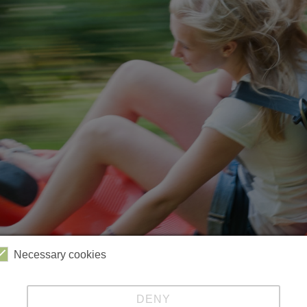
Necessary cookies
Videos
Kabinenbahn
Sessellift
Harzbob
DENY