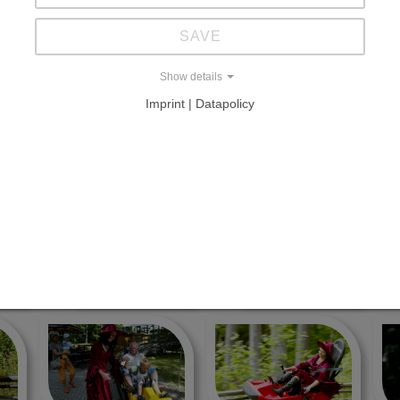
SAVE
milie Tietz
Show details
Imprint | Datapolicy
BOB