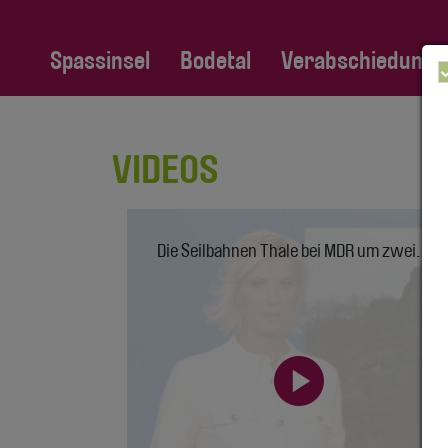
Spassinsel
Bodetal
Verabschiedung Fa
VIDEOS
Die Seilbahnen Thale bei MDR um zwei.
play_circle