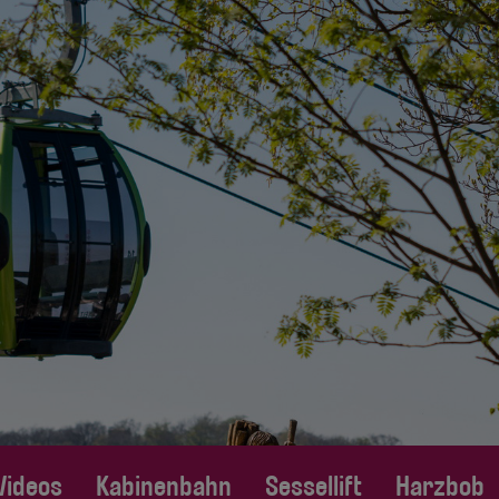
Videos
Kabinenbahn
Sessellift
Harzbob