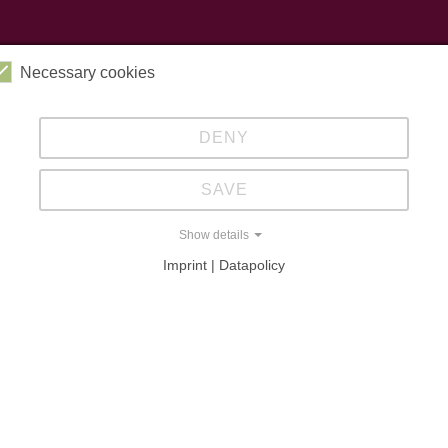
milie Tietz
Necessary cookies
DENY
SAVE
Show details
Die Seilbahnen Thale Glasfaser.
Imprint | Datapolicy
play_circle