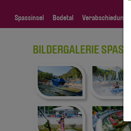
Spassinsel
Bodetal
Verabschiedung Fa
BILDERGALERIE SPASSI