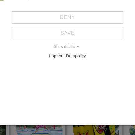
milie Tietz
DENY
SAVE
NSEL
Show details
Imprint | Datapolicy