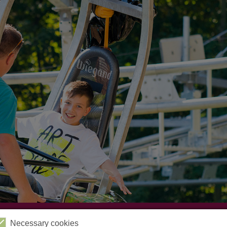
Videos
Kabinenbahn
Sessellift
Harzbob
Necessary cookies