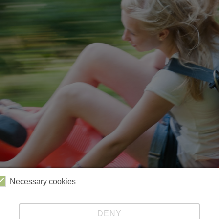
Necessary cookies
Videos
Kabinenbahn
Sessellift
Harzbob
DENY