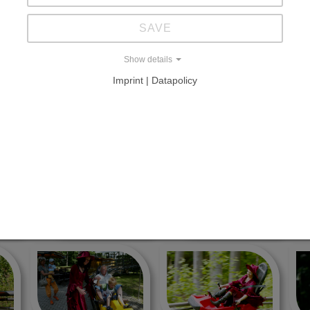
SAVE
milie Tietz
Show details
Imprint | Datapolicy
BOB