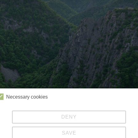
Necessary cookies
DENY
Videos
Kabinenbahn
Sessellift
Harzbob
SAVE