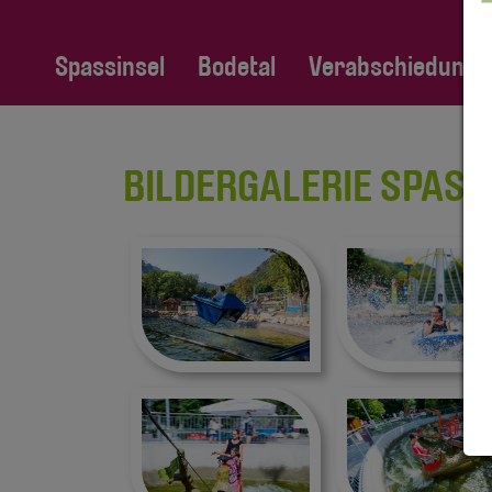
Spassinsel
Bodetal
Verabschiedung Fa
BILDERGALERIE SPASSI