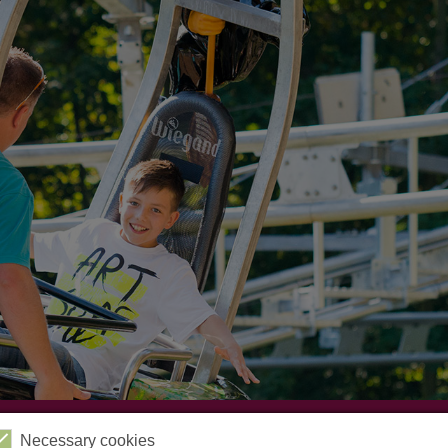
Videos
Kabinenbahn
Sessellift
Harzbob
Necessary cookies