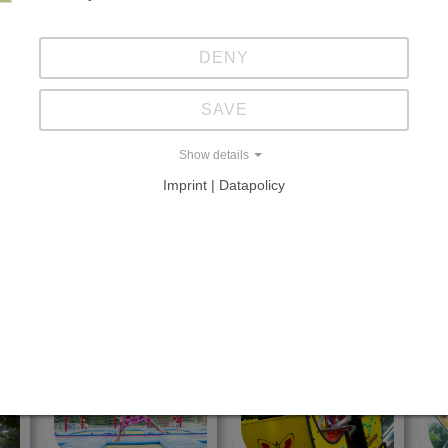
milie Tietz
DENY
SAVE
NSEL
Show details
Imprint | Datapolicy