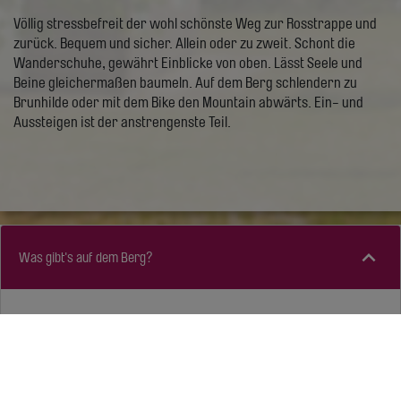
Völlig stressbefreit der wohl schönste Weg zur Rosstrappe und
zurück. Bequem und sicher. Allein oder zu zweit. Schont die
Wanderschuhe, gewährt Einblicke von oben. Lässt Seele und
Beine gleichermaßen baumeln. Auf dem Berg schlendern zu
Brunhilde oder mit dem Bike den Mountain abwärts. Ein- und
Aussteigen ist der anstrengenste Teil.
Was gibt's auf dem Berg?
Aussichten mehrfach
Nach einer halben Stunde lockerer Wanderung von der
Bergstation des Sesselliftes steht ihr auf der sagenhaften