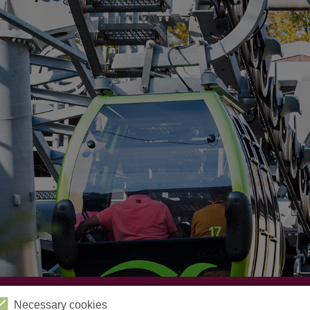
Videos
Kabinenbahn
Sessellift
Harzbob
Necessary cookies