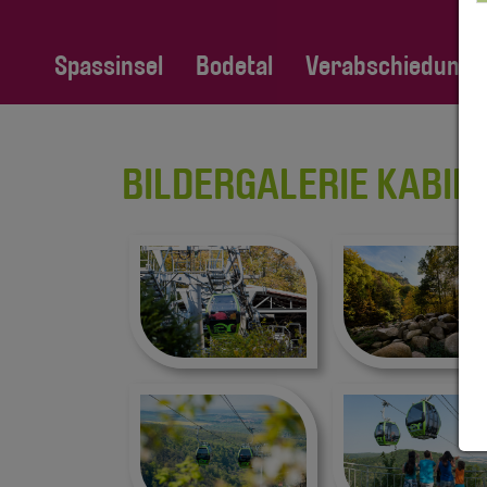
Spassinsel
Bodetal
Verabschiedung Fa
BILDERGALERIE KABI