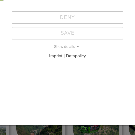
milie Tietz
DENY
SAVE
NENBAHN
Show details
Imprint | Datapolicy