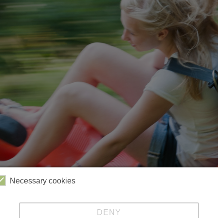
Necessary cookies
Videos
Kabinenbahn
Sessellift
Harzbob
DENY