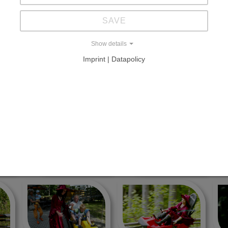
SAVE
milie Tietz
Show details
Imprint | Datapolicy
BOB