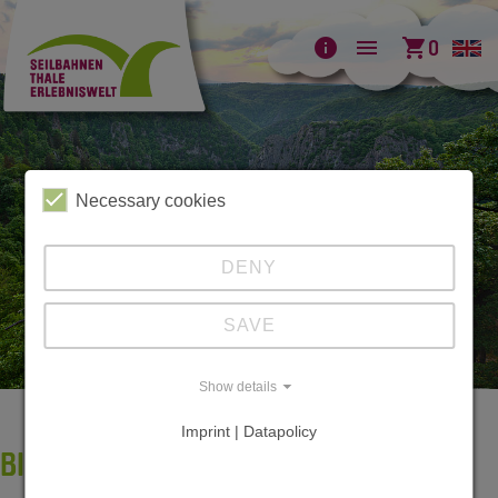
info
menu
shopping_cart
0
Necessary cookies
DENY
SAVE
Show details
Imprint | Datapolicy
BILDERGALERIE BODETAL