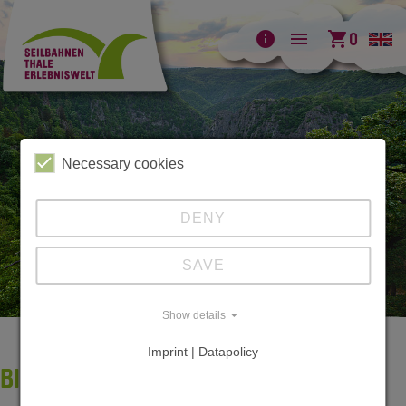
info
menu
shopping_cart
0
Necessary cookies
DENY
SAVE
Show details
Imprint | Datapolicy
BILDERGALERIE BODETAL