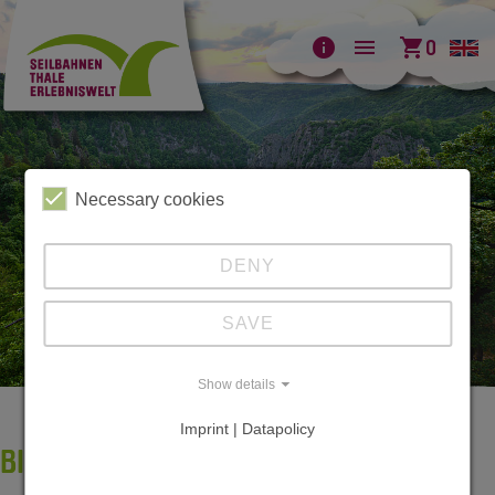
info
menu
shopping_cart
0
Necessary cookies
DENY
SAVE
Show details
Imprint | Datapolicy
BILDERGALERIE BODETAL