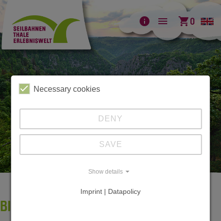
info
menu
shopping_cart
0
Necessary cookies
DENY
SAVE
Show details
Imprint | Datapolicy
BILDERGALERIE BODETAL