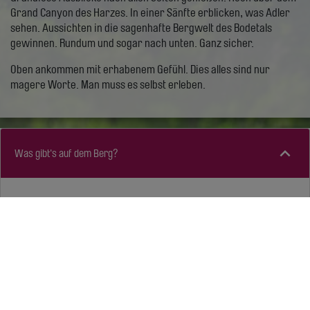
Grand Canyon des Harzes. In einer Sänfte erblicken, was Adler
sehen. Aussichten in die sagenhafte Bergwelt des Bodetals
gewinnen. Rundum und sogar nach unten. Ganz sicher.
Oben ankommen mit erhabenem Gefühl. Dies alles sind nur
magere Worte. Man muss es selbst erleben.
Was gibt's auf dem Berg?
Zum Zeitvertreiben, Zeitvergessen
Der Platz der tanzenden Hexen. Die Sommerrodelbahn zum
Rodeln.
Der Park zum Tiere entdecken. Die Walpurgis mit Halle. Das Haus
wo Hexen kopfstehen.