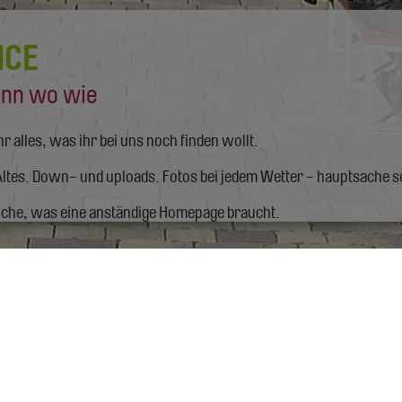
ICE
nn wo wie
ihr alles, was ihr bei uns noch finden wollt.
ltes. Down- und uploads. Fotos bei jedem Wetter - hauptsache 
iche, was eine anständige Homepage braucht.
e
kostenlose Fotos & Videos
Chronik
Dow
Bei Fragen - ei