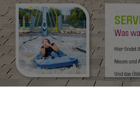
SERV
Was wa
Hier findet 
Neues und A
Und das Übl
Kontakt
Ökologische und soziale Aspekt
Kontaktformular