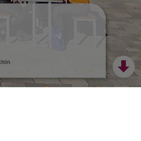
schön.
nloads
nfach fragen!