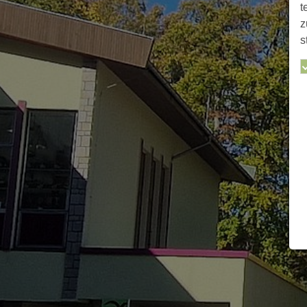
t
z
s