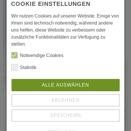
COOKIE EINSTELLUNGEN
Die Seilbahnen Thale bei
MDR um zwei.
Wir nutzen Cookies auf unserer Website. Einige von
ihnen sind technisch notwendig, während andere
play_circle
uns helfen, diese Website zu verbessern oder
zusätzliche Funktionalitäten zur Verfügung zu
stellen.
Notwendige Cookies
Die Seilbahnen Thale Glasfaser.
Statistik
ALLE AUSWÄHLEN
ABLEHNEN
SPEICHERN
play_circle