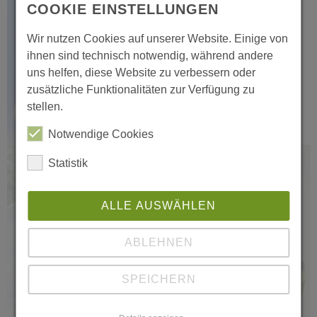
COOKIE EINSTELLUNGEN
Die Seilbahnen Thale bei
MDR um zwei.
Wir nutzen Cookies auf unserer Website. Einige von
ihnen sind technisch notwendig, während andere
play_circle
uns helfen, diese Website zu verbessern oder
zusätzliche Funktionalitäten zur Verfügung zu
stellen.
Notwendige Cookies
Die Seilbahnen Thale Glasfaser.
Statistik
ALLE AUSWÄHLEN
ABLEHNEN
SPEICHERN
play_circle