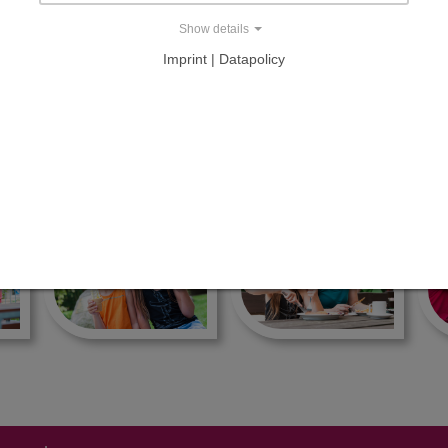
Show details
milie Tietz
Imprint | Datapolicy
NKESSEL