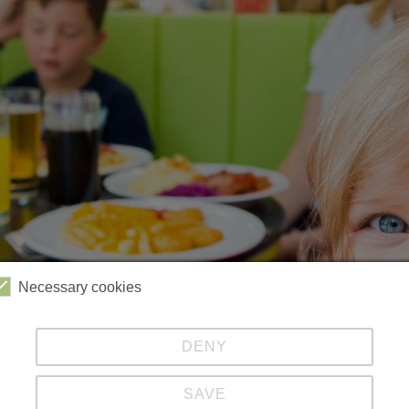
Necessary cookies
DENY
Videos
Kabinenbahn
Sessellift
Harzbob
SAVE