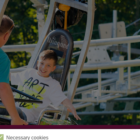
Videos
Kabinenbahn
Sessellift
Harzbob
Necessary cookies