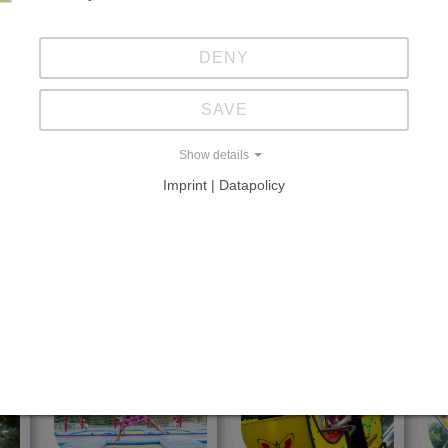
milie Tietz
DENY
SAVE
NSEL
Show details
Imprint | Datapolicy