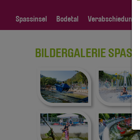
Spassinsel
Bodetal
Verabschiedung Fa
BILDERGALERIE SPASSI