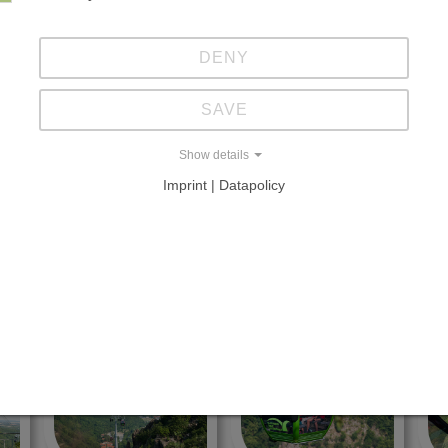
milie Tietz
DENY
SAVE
NENBAHN
Show details
Imprint | Datapolicy