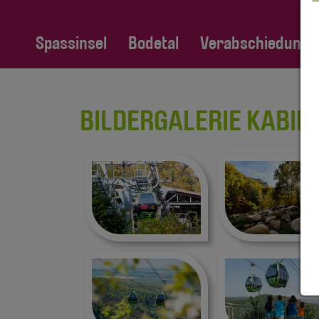
Spassinsel
Bodetal
Verabschiedung Fa
BILDERGALERIE KABI