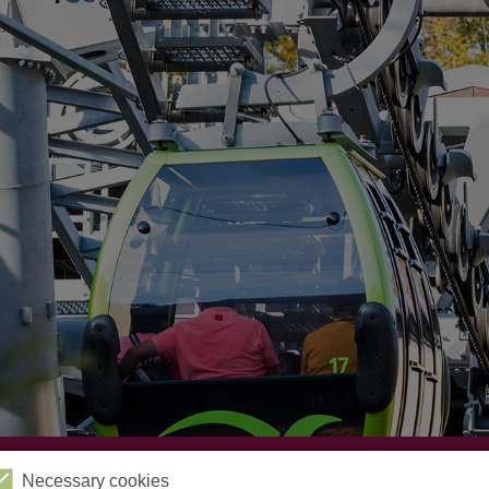
Videos
Kabinenbahn
Sessellift
Harzbob
Necessary cookies