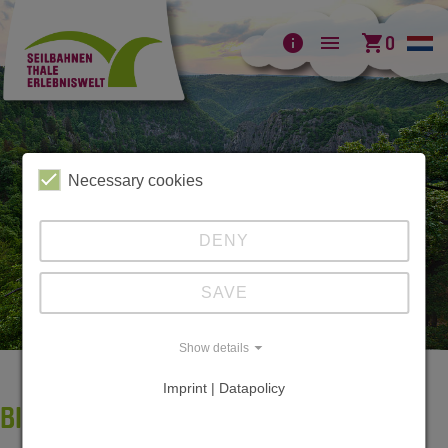
info
menu
shopping_cart
0
Necessary cookies
DENY
SAVE
Show details
Imprint | Datapolicy
BILDERGALERIE BODETAL