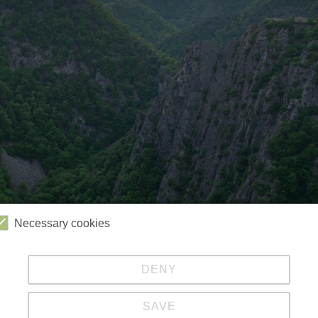
Necessary cookies
DENY
Videos
Kabinenbahn
Sessellift
Harzbob
SAVE