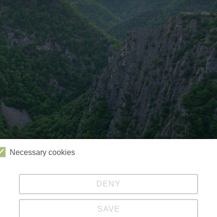
Necessary cookies
DENY
Videos
Kabinenbahn
Sessellift
Harzbob
SAVE