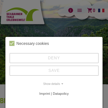
info
menu
shopping_cart
0
Necessary cookies
DENY
SAVE
Show details
Imprint | Datapolicy
BILDERGALERIE BODETAL