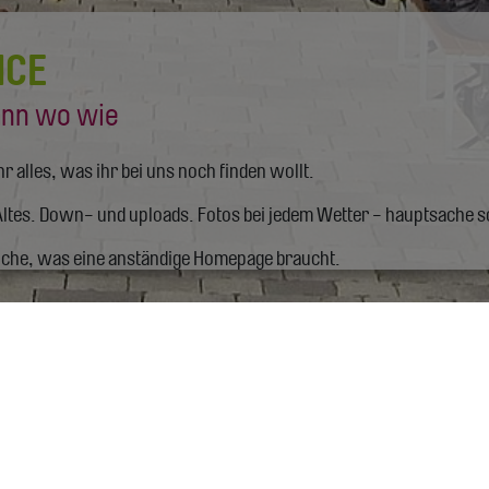
ICE
nn wo wie
ihr alles, was ihr bei uns noch finden wollt.
ltes. Down- und uploads. Fotos bei jedem Wetter - hauptsache 
iche, was eine anständige Homepage braucht.
e
kostenlose Fotos & Videos
Chronik
Dow
Bei Fragen - ei