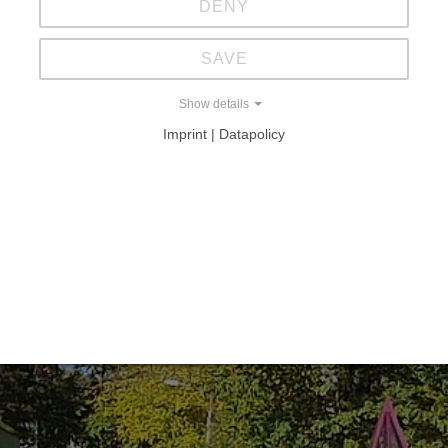
DENY
SAVE
Show details
Imprint | Datapolicy