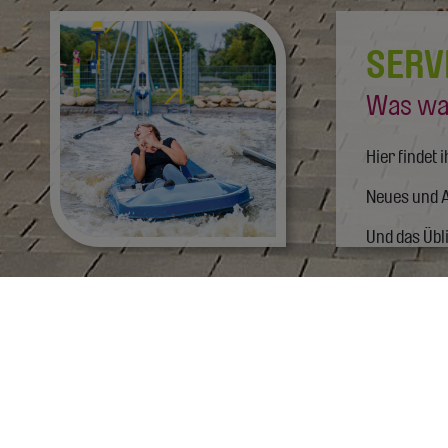
SERV
Was wa
Hier findet 
Neues und A
Und das Übl
Kontakt
Ökologische und soziale Aspekt
Kontaktformular