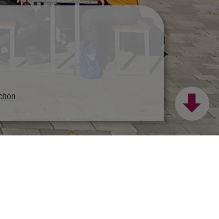
schön.
nloads
nfach fragen!