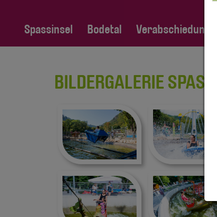
Spassinsel
Bodetal
Verabschiedung Fa
BILDERGALERIE SPASSI