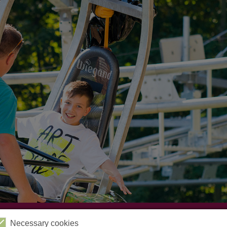
Videos
Kabinenbahn
Sessellift
Harzbob
Necessary cookies