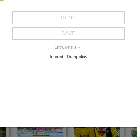
milie Tietz
DENY
SAVE
NSEL
Show details
Imprint | Datapolicy