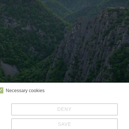
Necessary cookies
DENY
Videos
Kabinenbahn
Sessellift
Harzbob
SAVE