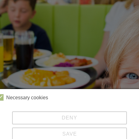
Necessary cookies
DENY
Videos
Kabinenbahn
Sessellift
Harzbob
SAVE