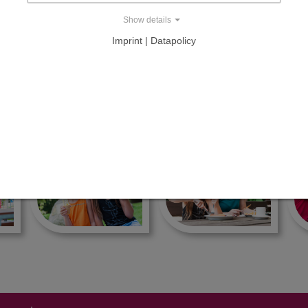
Show details
milie Tietz
Imprint | Datapolicy
NKESSEL