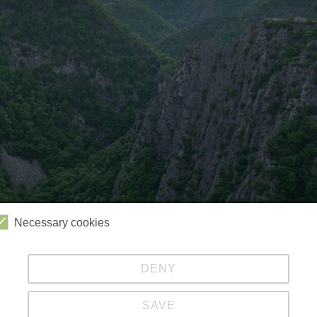
Necessary cookies
DENY
Videos
Kabinenbahn
Sessellift
Harzbob
SAVE