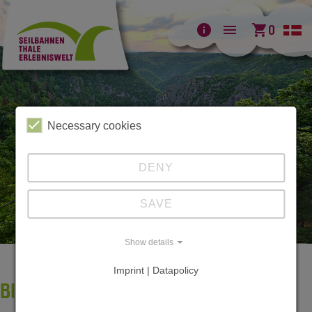
info
menu
shopping_cart
0
Necessary cookies
DENY
SAVE
Show details
Imprint | Datapolicy
BILDERGALERIE BODETAL